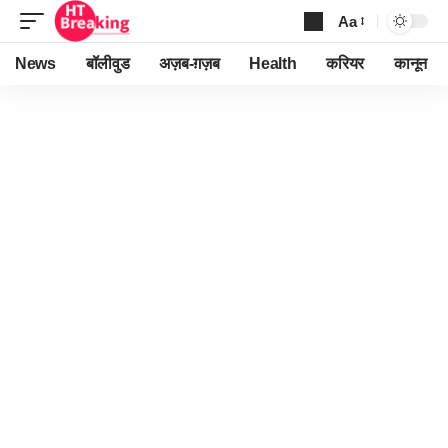
Aa
Font
Resizer
News
बॉलीवुड
अज़ब-ग़ज़ब
Health
करियर
कानून