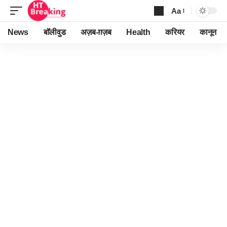
Aa
Font
Resizer
News
बॉलीवुड
अज़ब-ग़ज़ब
Health
करियर
कानून