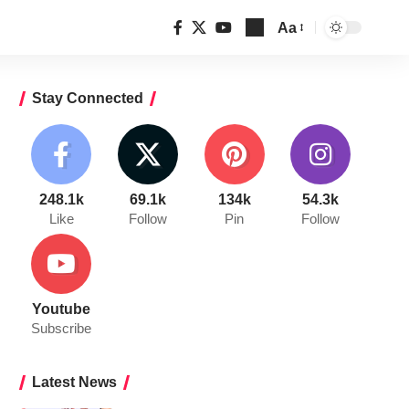
Aa
Font
Resizer
Stay Connected
248.1k
69.1k
134k
54.3k
Like
Follow
Pin
Follow
Youtube
Subscribe
Latest News