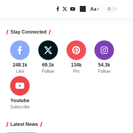
Aa
Font
Resizer
Stay Connected
248.1k
69.1k
134k
54.3k
Like
Follow
Pin
Follow
Youtube
Subscribe
Latest News