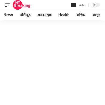
Aa
Font
Resizer
News
बॉलीवुड
अज़ब-ग़ज़ब
Health
करियर
कानून