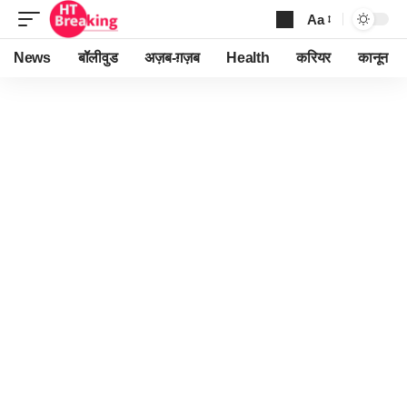
Aa
Font
Resizer
News
बॉलीवुड
अज़ब-ग़ज़ब
Health
करियर
कानून