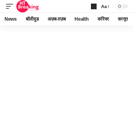
Aa
Font
Resizer
News
बॉलीवुड
अज़ब-ग़ज़ब
Health
करियर
कानून