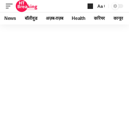
Aa
Font
Resizer
News
बॉलीवुड
अज़ब-ग़ज़ब
Health
करियर
कानून