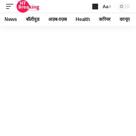
Aa
Font
Resizer
News
बॉलीवुड
अज़ब-ग़ज़ब
Health
करियर
कानून