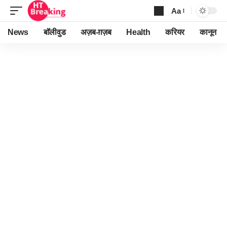
Aa
Font
Resizer
News
बॉलीवुड
अज़ब-ग़ज़ब
Health
करियर
कानून