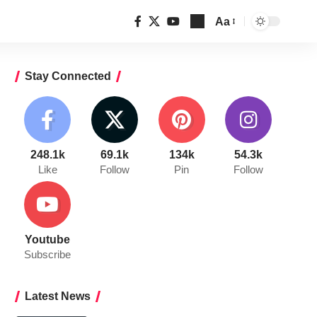
Aa
Font
Resizer
Stay Connected
248.1k
69.1k
134k
54.3k
Like
Follow
Pin
Follow
Youtube
Subscribe
Latest News