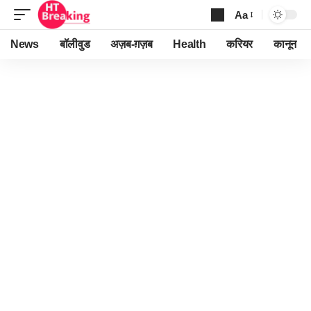
Aa
Font
Resizer
News
बॉलीवुड
अज़ब-ग़ज़ब
Health
करियर
कानून