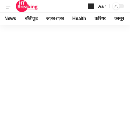
Aa
Font
Resizer
News
बॉलीवुड
अज़ब-ग़ज़ब
Health
करियर
कानून