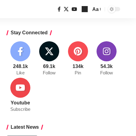
Aa
Font
Resizer
Stay Connected
248.1k
69.1k
134k
54.3k
Like
Follow
Pin
Follow
Youtube
Subscribe
Latest News