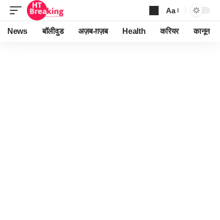
Aa
Font
Resizer
News
बॉलीवुड
अज़ब-ग़ज़ब
Health
करियर
कानून