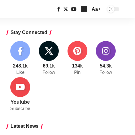
Aa
Font
Resizer
Stay Connected
248.1k
69.1k
134k
54.3k
Like
Follow
Pin
Follow
Youtube
Subscribe
Latest News