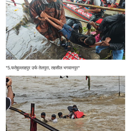
*5.फतेहुल्लाहपुर उर्फ तेलपुरा, तहसील भगवानपुर*