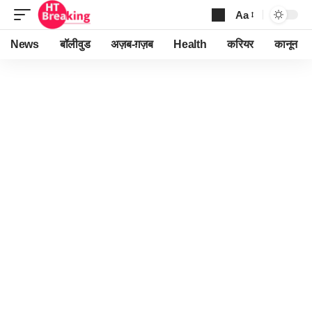
Aa
Font
Resizer
News
बॉलीवुड
अज़ब-ग़ज़ब
Health
करियर
कानून