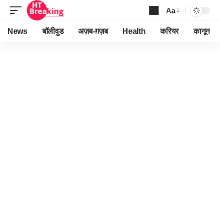
Aa
Font
Resizer
News
बॉलीवुड
अज़ब-ग़ज़ब
Health
करियर
कानून