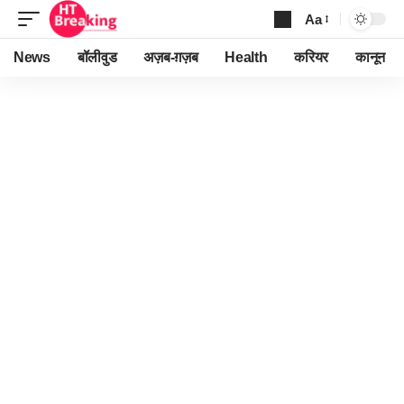
Aa
Font
Resizer
News
बॉलीवुड
अज़ब-ग़ज़ब
Health
करियर
कानून