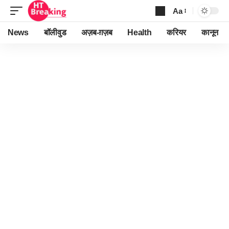
Aa
Font
Resizer
News
बॉलीवुड
अज़ब-ग़ज़ब
Health
करियर
कानून