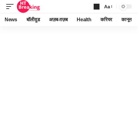
Aa
Font
Resizer
News
बॉलीवुड
अज़ब-ग़ज़ब
Health
करियर
कानून