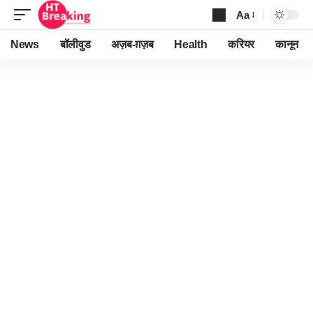
Aa
Font
Resizer
News
बॉलीवुड
अज़ब-ग़ज़ब
Health
करियर
कानून