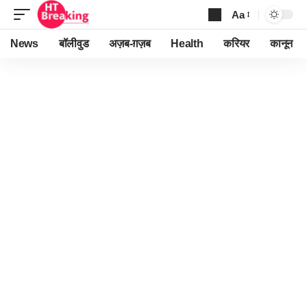
Aa
Font
Resizer
News
बॉलीवुड
अज़ब-ग़ज़ब
Health
करियर
कानून