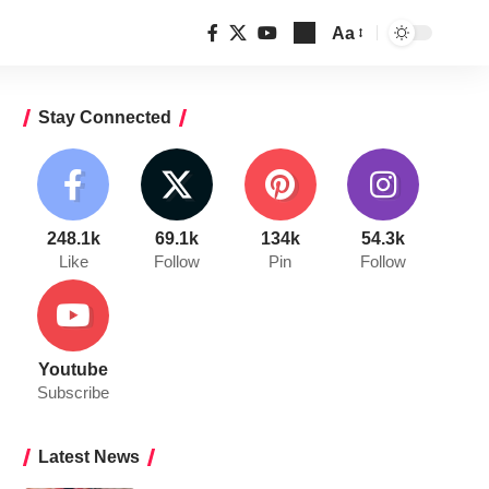
Aa
Font
Resizer
Stay Connected
248.1k
69.1k
134k
54.3k
Like
Follow
Pin
Follow
Youtube
Subscribe
Latest News