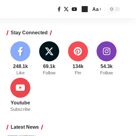
Aa
Font
Resizer
Stay Connected
248.1k
69.1k
134k
54.3k
Like
Follow
Pin
Follow
Youtube
Subscribe
Latest News