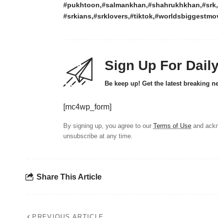
#pukhtoon
#salmankhan
#shahrukhkhan
#srk
#srkians
#srklovers
#tiktok
#worldsbiggestmov
Sign Up For Dail
Be keep up! Get the latest breaking n
[mc4wp_form]
By signing up, you agree to our
Terms of Use
and ackn
unsubscribe at any time.
Share This Article
PREVIOUS ARTICLE