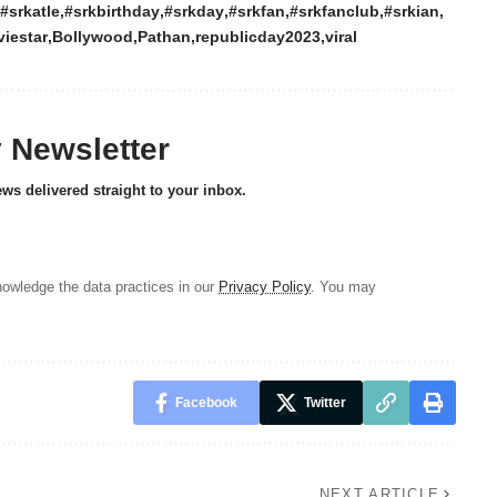
#srkatle
#srkbirthday
#srkday
#srkfan
#srkfanclub
#srkian
iestar
Bollywood
Pathan
republicday2023
viral
y Newsletter
ews delivered straight to your inbox.
owledge the data practices in our
Privacy Policy
. You may
Facebook
Twitter
NEXT ARTICLE