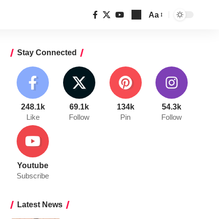
Aa
Font
Resizer
Stay Connected
248.1k
69.1k
134k
54.3k
Like
Follow
Pin
Follow
Youtube
Subscribe
Latest News