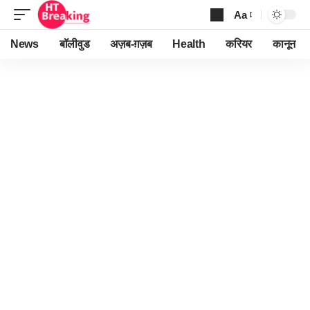
Aa
Font
Resizer
News
बॉलीवुड
अज़ब-ग़ज़ब
Health
करियर
कानून