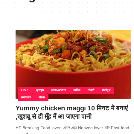
LIVE
क्राइम
खाना-खजाना
धार्मिक
नोकरी
बॉलीवुड
मनोरंजन
मौसम
Yummy chicken maggi 10 मिनट में बनाएं
,खुशबू से ही मुँह में आ जाएगा पानी
HT Breaking Food lover: अगर आप Nonveg lover और Fast-food