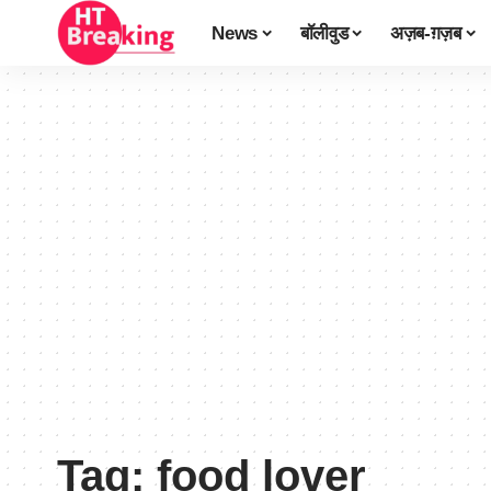
News
बॉलीवुड
अज़ब-ग़ज़ब
Tag:
food lover