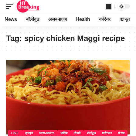
News
बॉलीवुड
अज़ब-ग़ज़ब
Health
करियर
कानून
Tag:
spicy chicken Maggi recipe
LIVE
क्राइम
खाना-खजाना
धार्मिक
नोकरी
बॉलीवुड
मनोरंजन
मौसम