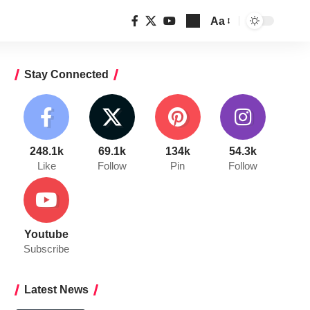
Aa
Font
Resizer
Stay Connected
248.1k
69.1k
134k
54.3k
Like
Follow
Pin
Follow
Youtube
Subscribe
Latest News