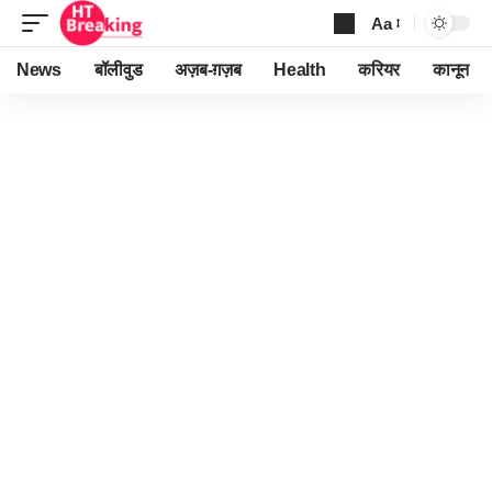
Aa
Font
Resizer
News
बॉलीवुड
अज़ब-ग़ज़ब
Health
करियर
कानून