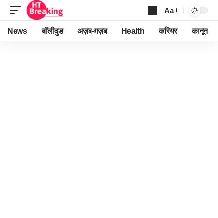
Aa
Font
Resizer
News
बॉलीवुड
अज़ब-ग़ज़ब
Health
करियर
कानून