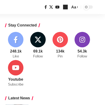
Aa
Font
Resizer
Stay Connected
248.1k
69.1k
134k
54.3k
Like
Follow
Pin
Follow
Youtube
Subscribe
Latest News