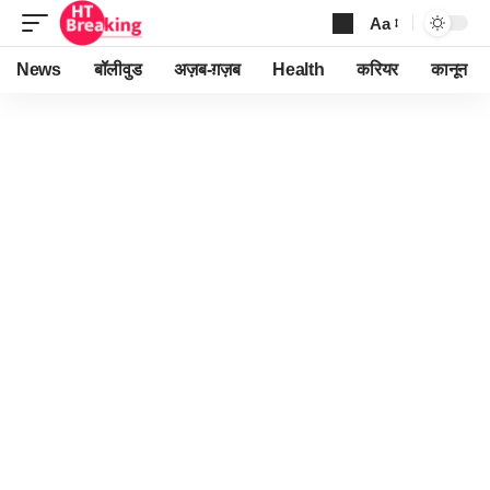
Aa
Font
Resizer
News
बॉलीवुड
अज़ब-ग़ज़ब
Health
करियर
कानून