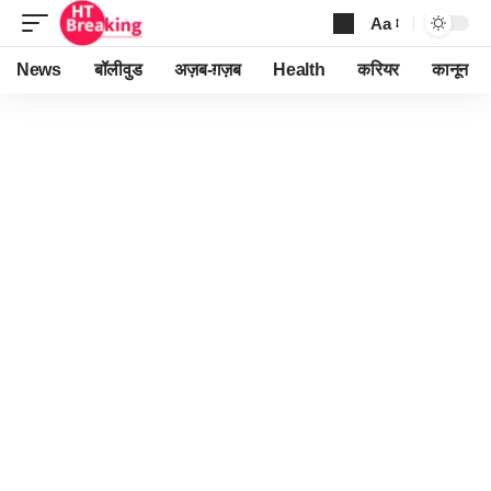
Aa
Font
Resizer
News
बॉलीवुड
अज़ब-ग़ज़ब
Health
करियर
कानून