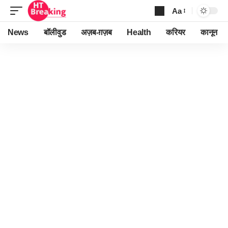
Aa
Font
Resizer
News
बॉलीवुड
अज़ब-ग़ज़ब
Health
करियर
कानून