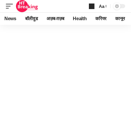
Aa
Font
Resizer
News
बॉलीवुड
अज़ब-ग़ज़ब
Health
करियर
कानून