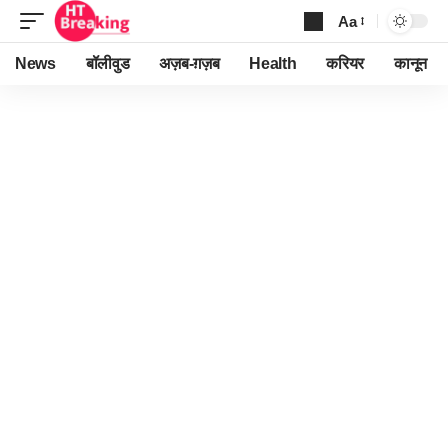
Aa
Font
Resizer
News
बॉलीवुड
अज़ब-ग़ज़ब
Health
करियर
कानून