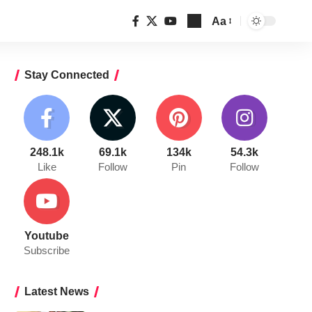
Aa
Font
Resizer
Stay Connected
248.1k
69.1k
134k
54.3k
Like
Follow
Pin
Follow
Youtube
Subscribe
Latest News