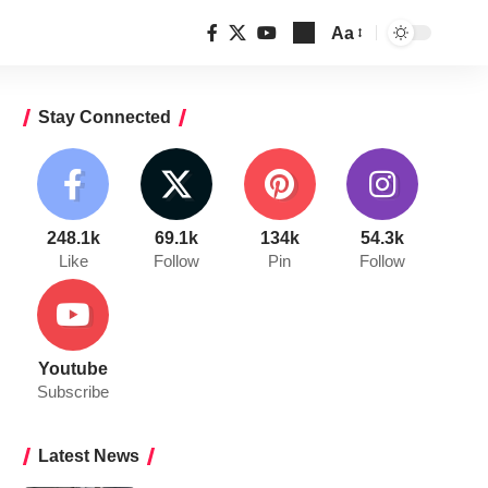
Aa
Font
Resizer
Stay Connected
248.1k
69.1k
134k
54.3k
Like
Follow
Pin
Follow
Youtube
Subscribe
Latest News