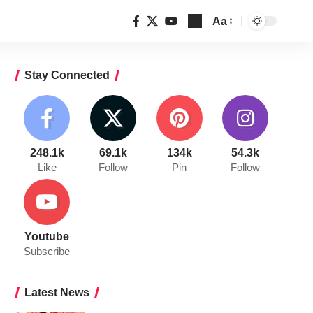
Aa
Font
Resizer
Stay Connected
248.1k
69.1k
134k
54.3k
Like
Follow
Pin
Follow
Youtube
Subscribe
Latest News