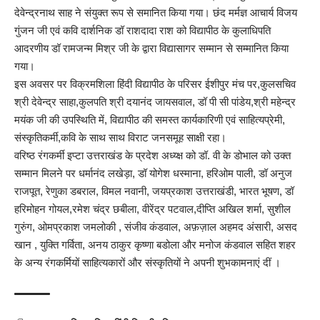
देवेन्द्रनाथ साह ने संयुक्त रूप से समानित किया गया। छंद मर्मज्ञ आचार्य विजय
गुंजन जी एवं कवि दार्शनिक डॉ राशदादा राश को विद्यापीठ के कुलाधिपति
आदरणीय डॉ रामजन्म मिश्र जी के द्वारा विद्यासागर सम्मान से सम्मानित किया
गया।
इस अवसर पर विक्रमशिला हिंदी विद्यापीठ के परिसर ईशीपुर मंच पर,कुलसचिव
श्री देवेन्द्र साहा,कुलपति श्री दयानंद जायसवाल, डॉ पी सी पांडेय,श्री महेन्द्र
मयंक जी की उपस्थिति में, विद्यापीठ की समस्त कार्यकारिणी एवं साहित्यप्रेमी,
संस्कृतिकर्मी,कवि के साथ साथ विराट जनसमूह साक्षी रहा।
वरिष्ठ रंगकर्मी इप्टा उत्तराखंड के प्रदेश अध्य्क्ष को डॉ. वी के डोभाल को उक्त
सम्मान मिलने पर धर्मानंद लखेड़ा, डॉ योगेश धस्माना, हरिओम पाली, डॉ अनुज
राजपूत, रेणुका डबराल, विमल नवानी, जयप्रकाश उत्तराखंडी, भारत भूषण, डॉ
हरिमोहन गोयल,रमेश चंद्र छबीला, वीरेंद्र पटवाल,दीप्ति अखिल शर्मा, सुशील
गुरुंग, ओमप्रकाश जमलोकी , संजीव कंडवाल, अफ़ज़ाल अहमद अंसारी, असद
खान , युक्ति गर्विता, अनय ठाकुर कृष्णा बडोला और मनोज कंडवाल सहित शहर
के अन्य रंगकर्मियों साहित्यकारों और संस्कृतियों ने अपनी शुभकामनाएं दीं ।