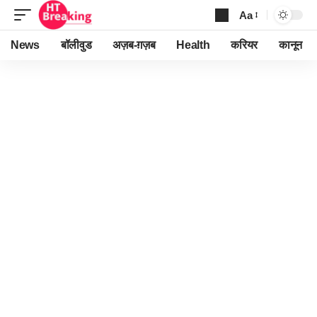
Aa
Font
Resizer
News
बॉलीवुड
अज़ब-ग़ज़ब
Health
करियर
कानून