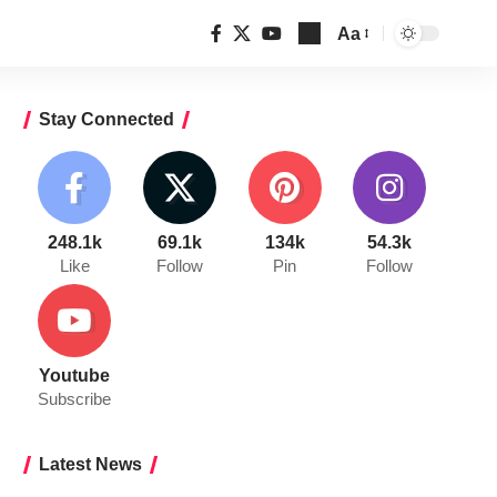
Aa
Font
Resizer
Stay Connected
248.1k
69.1k
134k
54.3k
Like
Follow
Pin
Follow
Youtube
Subscribe
Latest News