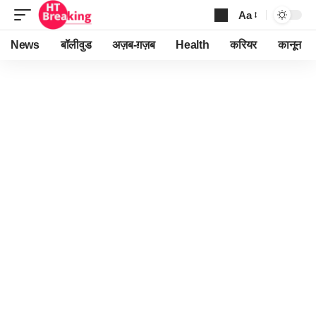
Aa
Font
Resizer
News
बॉलीवुड
अज़ब-ग़ज़ब
Health
करियर
कानून