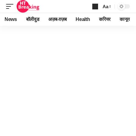
Aa
Font
Resizer
News
बॉलीवुड
अज़ब-ग़ज़ब
Health
करियर
कानून