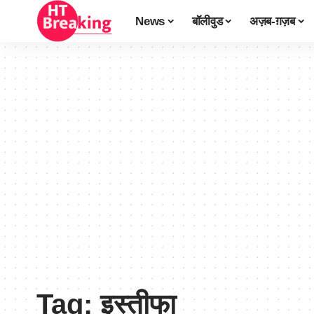
News
बॉलीवुड
अज़ब-ग़ज़ब
Tag:
इस्तीफा