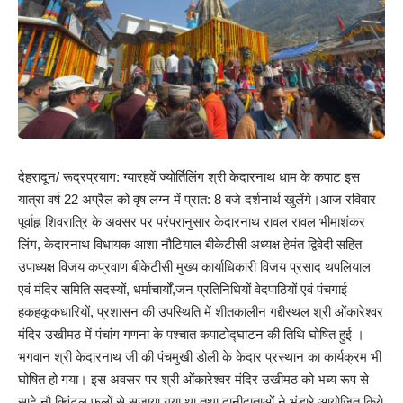
देहरादून/ रूद्रप्रयाग: ग्यारहवें ज्योर्तिलिंग श्री केदारनाथ धाम के कपाट इस
यात्रा वर्ष 22 अप्रैल को वृष लग्न में प्रात: 8 बजे दर्शनार्थ खुलेंगे।आज रविवार
पूर्वाह्न शिवरात्रि के अवसर पर परंपरानुसार केदारनाथ रावल रावल भीमाशंकर
लिंग, केदारनाथ विधायक आशा नौटियाल बीकेटीसी अध्यक्ष हेमंत द्विवेदी सहित
उपाध्यक्ष विजय कप्रवाण बीकेटीसी मुख्य कार्याधिकारी विजय प्रसाद थपलियाल
एवं मंदिर समिति सदस्यों, धर्माचार्यों,जन प्रतिनिधियों वेदपाठियों एवं पंचगाई
हकहकूकधारियों, प्रशासन की उपस्थिति में शीतकालीन गद्दीस्थल श्री ओंकारेश्वर
मंदिर उखीमठ में पंचांग गणना के पश्चात कपाटोद्घाटन की तिथि घोषित हुई ।
भगवान श्री केदारनाथ जी की पंचमुखी डोली के केदार प्रस्थान का कार्यक्रम भी
घोषित हो गया। इस अवसर पर श्री ओंकारेश्वर मंदिर उखीमठ को भब्य रूप से
साढ़े नौ क्विंटल फूलों से सजाया गया था तथा दानीदाताओं ने भंडारे आयोजित किये