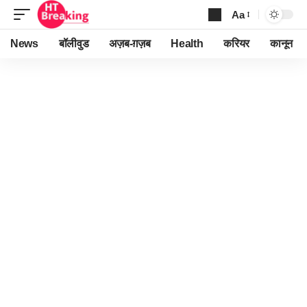
Aa
Font
Resizer
News
बॉलीवुड
अज़ब-ग़ज़ब
Health
करियर
कानून