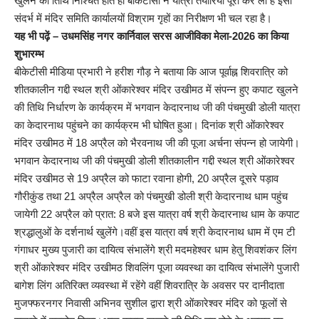
खुलने की तिथि निश्चित होते ही बीकेटीसी ने यात्रा तैयारियां पूरी कर ली है इसी
संदर्भ में मंदिर समिति कार्यालयों विश्राम गृहों का निरीक्षण भी चल रहा है।
यह भी पढ़ें –
उधमसिंह नगर कार्निवाल सरस आजीविका मेला-2026 का किया
शुभारम्भ
बीकेटीसी मीडिया प्रभारी ने हरीश गौड़ ने बताया कि आज पूर्वाह्न शिवरात्रि को
शीतकालीन गद्दी स्थल श्री ओंकारेश्वर मंदिर उखीमठ में संपन्न हुए कपाट खुलने
की तिथि निर्धारण के कार्यक्रम में भगवान केदारनाथ जी की पंचमुखी डोली यात्रा
का केदारनाथ पहुंचने का कार्यक्रम भी घोषित हुआ। दिनांक श्री ओंकारेश्वर
मंदिर उखीमठ में 18 अप्रैल को भैरवनाथ जी की पूजा अर्चना संपन्न हो जायेगी।
भगवान केदारनाथ जी की पंचमुखी डोली शीतकालीन गद्दी स्थल श्री ओंकारेश्वर
मंदिर उखीमठ से 19 अप्रैल को फाटा रवाना होगी, 20 अप्रैल दूसरे पड़ाव
गौरीकुंड तथा 21 अप्रैल अप्रैल को पंचमुखी डोली श्री केदारनाथ धाम पहुंच
जायेगी 22 अप्रैल को प्रात: 8 बजे इस यात्रा वर्ष श्री केदारनाथ धाम के कपाट
श्रद्धालुओं के दर्शनार्थ खुलेंगे।वहीं इस यात्रा वर्ष श्री केदारनाथ धाम में एम टी
गंगाधर मुख्य पुजारी का दायित्व संभालेंगे श्री मदमहेश्वर धाम हेतु शिवशंकर लिंग
श्री ओंकारेश्वर मंदिर उखीमठ शिवलिंग पूजा व्यवस्था का दायित्व संभालेंगे पुजारी
बागेश लिंग अतिरिक्त व्यवस्था में रहेंगे वहीं शिवरात्रि के अवसर पर दानीदाता
मुजफ्फरनगर निवासी अभिनव सुशील द्वारा श्री ओंकारेश्वर मंदिर को फूलों से