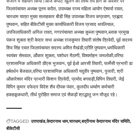
सजाने में सहयोग किया।आज कपाट खुलने की तिथि तय होने के अवसर पर
जिलापंचायत अध्यक्ष पूनम कठैत, उपाध्यक्ष राज्य महिला आयोग ऐश्वर्या रावत,
चारधाम यात्रा मुख्य सलाहकार बीडी सिंह उपाध्यक्ष विजय कप्रवाण, प्रह्लाद
पुष्पवान, सहित बीकेटीसी मुख्य कार्याधिकारी विजय प्रसाद थपलियाल,
उपजिलाधिकारी अनिल रावत, नगरपंचायत अध्यक्ष कुब्जा पुष्पवान,ब्लाक प्रमुख
पंकज शुक्ला श्री केदार सभा अध्यक्ष राजकुमार तिवारी संतोष त्रिवेदी, पूर्व सदस्य
शिव सिंह रावत जिलापंचायत सदस्य अमित मैखंडी,प्रीति पुष्पवान,धर्माधिकारी
स्वयंबर सेमवाल, औंकार शुक्ला, यशोधर मैठाणी, विश्वमोहन जमलोकी,वरिष्ठ
प्रशासनिक अधिकारी डीएस भुजवान, पूर्व ईओ आरसी तिवारी, फार्मेसी प्रभारी डा
हर्षवर्धन बेंजवाल,वरिष्ठ प्रशासनिक अधिकारी यदुवीर पुष्पवान, पुजारी, श्री
ओंकारेश्वर मंदिर प्रभारी किशन त्रिवेदी, प्रमोद बगवाड़ी,विपिन तिवारी, जेई
विपिन कुमार दफेदार विदेश शैव दीपक पंवार, कुलदीप धर्म्वाण कर्मचारी
हकहकूकधारी, तीर्थ पुरोहित समाज एवं सैकड़ों श्रद्धालु जन मौजूद रहे।
TAGGED:
उत्तराखंड
केदारनाथ धाम
चारधाम
बद्रीनाथ केदारनाथ मंदिर समिति
बीकेटीसी