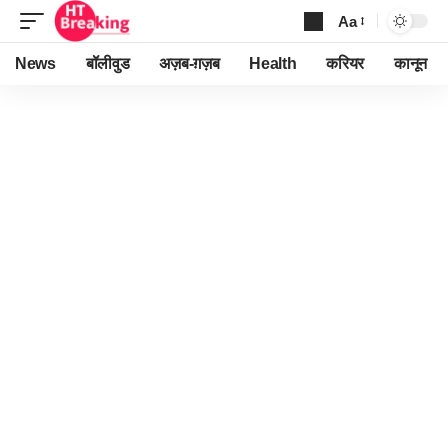
Aa
Font
Resizer
News
बॉलीवुड
अज़ब-ग़ज़ब
Health
करियर
कानून